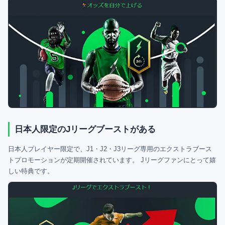
日本人限定のJリーグブーストがある
日本人プレイヤー限定で、J1・J2・J3リーグ専用のエクストラブース
トプロモーションが定期開催されています。 Jリーグファンにとって嬉
しい特典です。