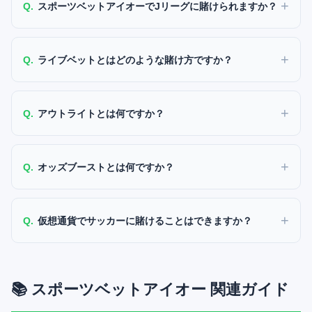
Q.
スポーツベットアイオーでJリーグに賭けられますか？
Q.
ライブベットとはどのような賭け方ですか？
Q.
アウトライトとは何ですか？
Q.
オッズブーストとは何ですか？
Q.
仮想通貨でサッカーに賭けることはできますか？
📚 スポーツベットアイオー 関連ガイド