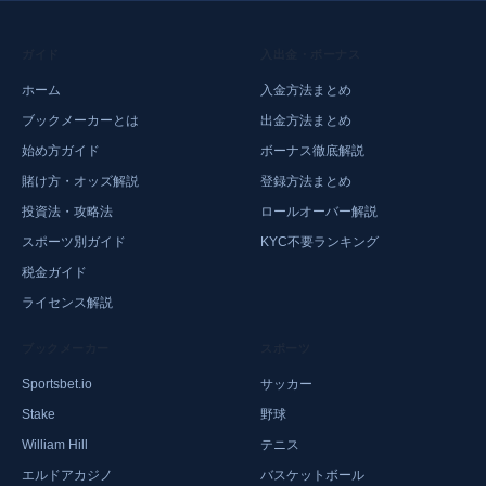
ガイド
入出金・ボーナス
ホーム
入金方法まとめ
ブックメーカーとは
出金方法まとめ
始め方ガイド
ボーナス徹底解説
賭け方・オッズ解説
登録方法まとめ
投資法・攻略法
ロールオーバー解説
スポーツ別ガイド
KYC不要ランキング
税金ガイド
ライセンス解説
ブックメーカー
スポーツ
Sportsbet.io
サッカー
Stake
野球
William Hill
テニス
エルドアカジノ
バスケットボール