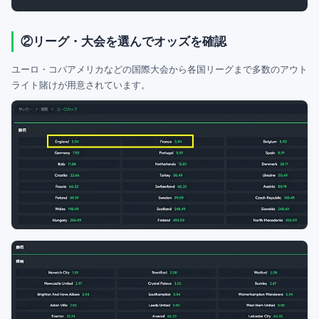
②リーグ・大会を選んでオッズを確認
ユーロ・コパアメリカなどの国際大会から各国リーグまで多数のアウト
ライト賭けが用意されています。