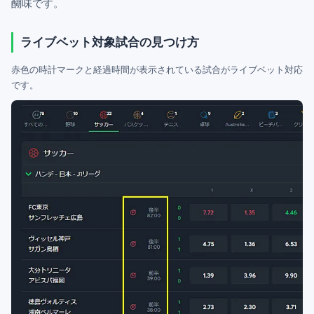
醐味です。
ライブベット対象試合の見つけ方
赤色の時計マークと経過時間が表示されている試合がライブベット対応
です。