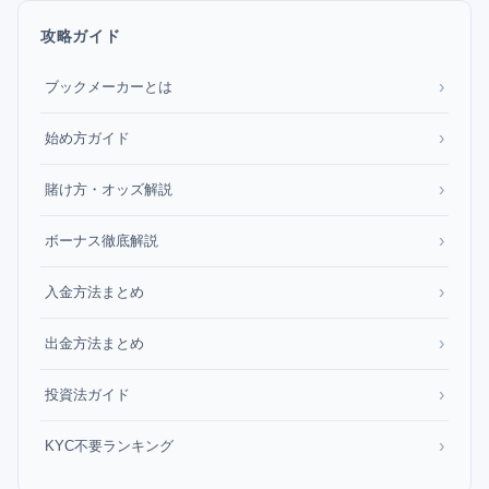
攻略ガイド
›
ブックメーカーとは
›
始め方ガイド
›
賭け方・オッズ解説
›
ボーナス徹底解説
›
入金方法まとめ
›
出金方法まとめ
›
投資法ガイド
›
KYC不要ランキング