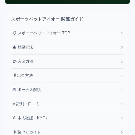
スポーツベットアイオー 関連ガイド
›
📋 スポーツベットアイオー TOP
›
👤 登録方法
›
💳 入金方法
›
💰 出金方法
›
🎁 ボーナス解説
›
⭐ 評判・口コミ
›
📄 本人確認（KYC）
›
🎯 賭け方ガイド