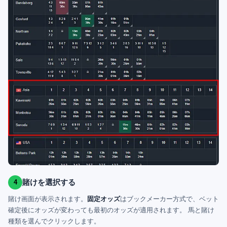
賭けを選択する
4
賭け画面が表示されます。
固定オッズ
はブックメーカー方式で、ベット
確定後にオッズが変わっても最初のオッズが適用されます。 馬と賭け
種類を選んでクリックします。