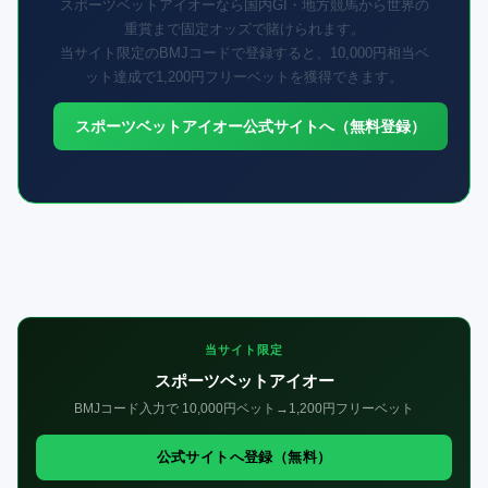
スポーツベットアイオーなら国内GI・地方競馬から世界の
重賞まで固定オッズで賭けられます。
当サイト限定のBMJコードで登録すると、10,000円相当ベ
ット達成で1,200円フリーベットを獲得できます。
スポーツベットアイオー公式サイトへ（無料登録）
当サイト限定
スポーツベットアイオー
BMJコード入力で 10,000円ベット→1,200円フリーベット
公式サイトへ登録（無料）