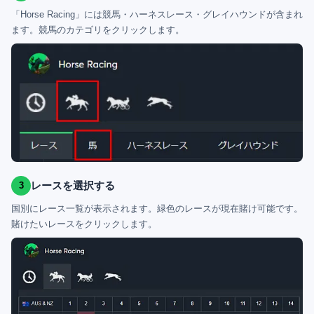
「Horse Racing」には競馬・ハーネスレース・グレイハウンドが含まれ
ます。競馬のカテゴリをクリックします。
レースを選択する
3
国別にレース一覧が表示されます。緑色のレースが現在賭け可能です。
賭けたいレースをクリックします。