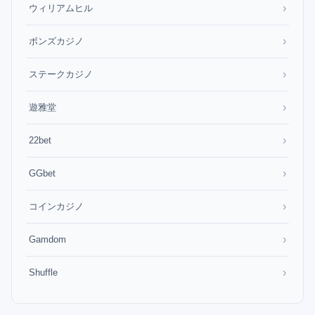
›
ウィリアムヒル
›
ボンズカジノ
›
ステークカジノ
›
遊雅堂
›
22bet
›
GGbet
›
コインカジノ
›
Gamdom
›
Shuffle