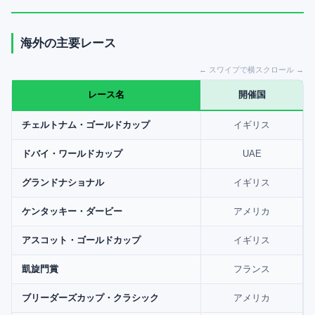
海外の主要レース
← スワイプで横スクロール →
レース名
開催国
チェルトナム・ゴールドカップ
イギリス
ドバイ・ワールドカップ
UAE
グランドナショナル
イギリス
ケンタッキー・ダービー
アメリカ
アスコット・ゴールドカップ
イギリス
凱旋門賞
フランス
ブリーダーズカップ・クラシック
アメリカ