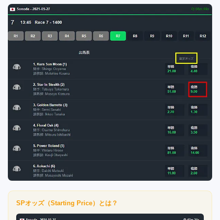
SPオッズ（Starting Price）とは？