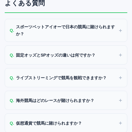
よくある質問
スポーツベットアイオーで日本の競馬に賭けられます
Q.
か？
Q.
固定オッズとSPオッズの違いは何ですか？
Q.
ライブストリーミングで競馬を観戦できますか？
Q.
海外競馬はどのレースが賭けられますか？
Q.
仮想通貨で競馬に賭けられますか？