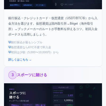
銀行振込・クレジットカード・仮想通貨（USDT/BTC等）から入
金方法を選びます。仮想通貨は国内取引所→Bitget（海外取引
所）→ブックメーカーのルートが手数料を抑えるコツ。初回入金
ボーナスも活用しましょう。
💡
銀行振込が最もシンプル
💡
仮想通貨ならKYC不要で即入金
💡
初回は少額（5,000〜10,000円）から
詳しくはこちら →
3
スポーツに賭ける