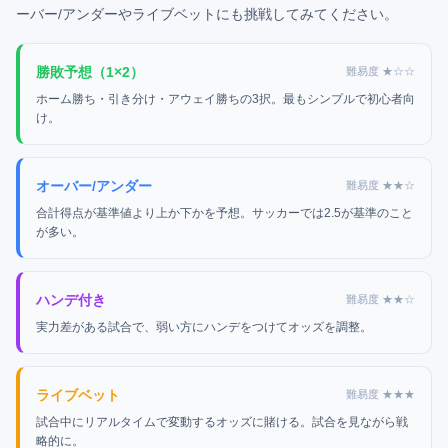
ーバー/アンダーやライブベットにも挑戦してみてください。
勝敗予想（1×2）
難易度
★☆☆
ホーム勝ち・引き分け・アウェイ勝ちの3択。最もシンプルで初心者向
け。
オーバー/アンダー
難易度
★★☆
合計得点が基準値より上か下かを予想。サッカーでは2.5が基準のこと
が多い。
ハンデ付き
難易度
★★☆
実力差がある試合で、弱い方にハンデをつけてオッズを調整。
ライブベット
難易度
★★★
試合中にリアルタイムで変動するオッズに賭ける。試合を見ながら戦
略的に。