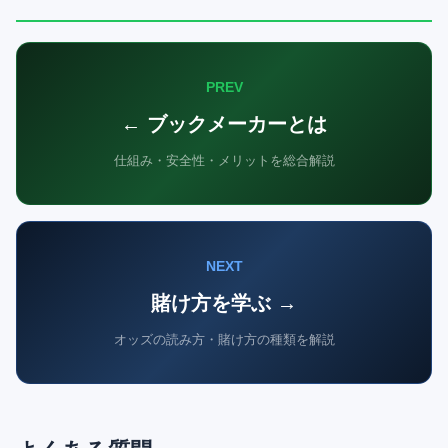
PREV
← ブックメーカーとは
仕組み・安全性・メリットを総合解説
NEXT
賭け方を学ぶ →
オッズの読み方・賭け方の種類を解説