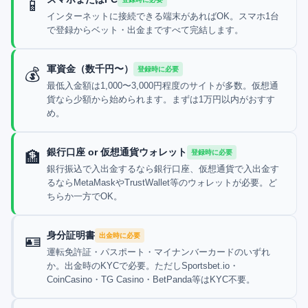
📱
インターネットに接続できる端末があればOK。スマホ1台
で登録からベット・出金まですべて完結します。
軍資金（数千円〜）
登録時に必要
💰
最低入金額は1,000〜3,000円程度のサイトが多数。仮想通
貨なら少額から始められます。まずは1万円以内がおすす
め。
銀行口座 or 仮想通貨ウォレット
登録時に必要
🏦
銀行振込で入出金するなら銀行口座、仮想通貨で入出金す
るならMetaMaskやTrustWallet等のウォレットが必要。ど
ちらか一方でOK。
身分証明書
出金時に必要
🪪
運転免許証・パスポート・マイナンバーカードのいずれ
か。出金時のKYCで必要。ただしSportsbet.io・
CoinCasino・TG Casino・BetPanda等はKYC不要。