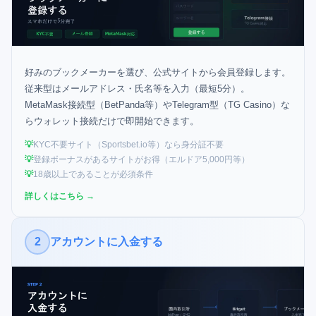
好みのブックメーカーを選び、公式サイトから会員登録します。
従来型はメールアドレス・氏名等を入力（最短5分）。
MetaMask接続型（BetPanda等）やTelegram型（TG Casino）な
らウォレット接続だけで即開始できます。
💡
KYC不要サイト（Sportsbet.io等）なら身分証不要
💡
登録ボーナスがあるサイトがお得（エルドア5,000円等）
💡
18歳以上であることが必須条件
詳しくはこちら →
2
アカウントに入金する