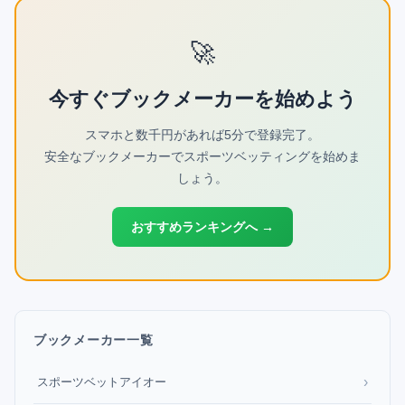
🚀
今すぐブックメーカーを始めよう
スマホと数千円があれば5分で登録完了。
安全なブックメーカーでスポーツベッティングを始めま
しょう。
おすすめランキングへ →
ブックメーカー一覧
›
スポーツベットアイオー