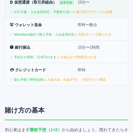
₿
仮想通貨（取引所経由）
10分〜
おすすめ
✓
KYC不要・入出金両対応・手数料が安い
⚠
取引所アカウントが必要
🦊
ウォレット送金
即時〜数分
✓
MetaMask接続で最も手軽・入出金両対応
⚠
対応サイトが限られる
🏦
銀行振込
10分〜1時間
✓
手続きが簡単・日本円のまま
⚠
出金は1〜3営業日かかる
💳
クレジットカード
即時
✓
最も手軽で即時反映
⚠
入金のみ（出金不可）・対応サイト限定
賭け方の基本
初心者はまず
勝敗予想（1×2）
から始めましょう。慣れてきたらオ