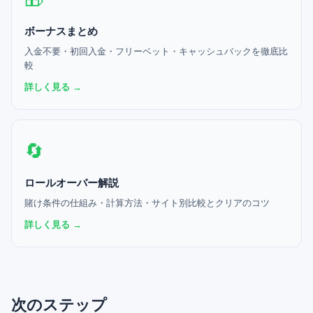
ボーナスまとめ
入金不要・初回入金・フリーベット・キャッシュバックを徹底比
較
詳しく見る →
🔄
ロールオーバー解説
賭け条件の仕組み・計算方法・サイト別比較とクリアのコツ
詳しく見る →
次のステップ