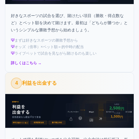
好きなスポーツの試合を選び、賭けたい項目（勝敗・得点数な
ど）とベット額を決めて賭けます。最初は「どちらが勝つか」と
いうシンプルな勝敗予想から始めましょう。
💡
まずは好きなスポーツの勝敗予想から
💡
オッズ（倍率）×ベット額＝的中時の配当
💡
ライブベットで試合を見ながら賭けるのも楽しい
詳しくはこちら →
4
利益を出金する