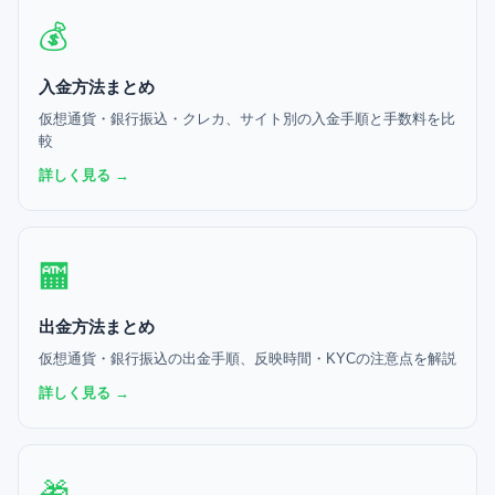
💰
入金方法まとめ
仮想通貨・銀行振込・クレカ、サイト別の入金手順と手数料を比
較
詳しく見る →
🏧
出金方法まとめ
仮想通貨・銀行振込の出金手順、反映時間・KYCの注意点を解説
詳しく見る →
🎁