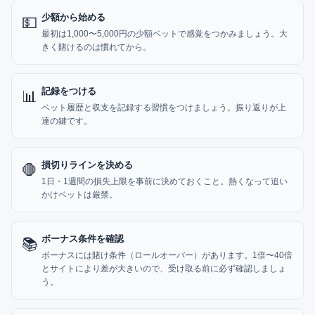
少額から始める
💵
最初は1,000〜5,000円の少額ベットで感覚をつかみましょう。大
きく賭けるのは慣れてから。
記録をつける
📊
ベット履歴と収支を記録する習慣をつけましょう。振り返りが上
達の鍵です。
損切りラインを決める
🛑
1日・1週間の損失上限を事前に決めておくこと。熱くなって追い
かけベットは厳禁。
ボーナス条件を確認
📚
ボーナスには賭け条件（ロールオーバー）があります。1倍〜40倍
とサイトにより差が大きいので、受け取る前に必ず確認しましょ
う。