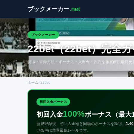
ブックメーカー
.net
ブックメーカー
22bet
（
22bet
）完全ガ
特徴・登録方法・ボーナス・入出金・評判を徹底解説
最終更新
ホーム
›
22bet
初回入金ボーナス
100%
初回入金
ボーナス（最大16
新規登録後、初回入金額と同額のボーナスを獲得。
1.
け条件は業界最低レベルです。