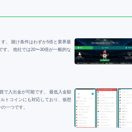
す。 賭け条件はわずか5倍と業界最
です。 他社では20〜30倍が一般的な
上の仮想通貨で入出金が可能です。 最低入金額
アルトコインにも対応しており、仮想
ーの一つです。