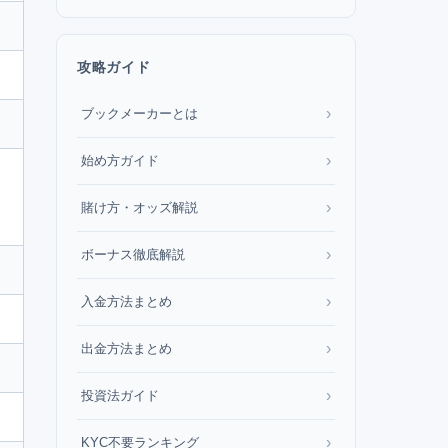
攻略ガイド
›
ブックメーカーとは
›
始め方ガイド
・
›
賭け方・オッズ解説
›
ボーナス徹底解説
›
入金方法まとめ
›
出金方法まとめ
›
投資法ガイド
›
KYC不要ランキング