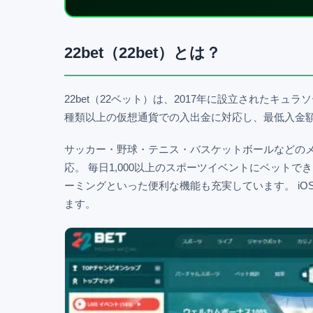
22bet
（
22bet
）とは？
22bet（22ベット）は、2017年に設立されたキ
種類以上の仮想通貨での入出金に対応し、最低入金額
サッカー・野球・テニス・バスケットボールなどの
応。 毎日1,000以上のスポーツイベントにベット
ーミングといった便利な機能も充実しています。 iOS
ます。