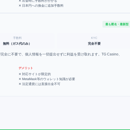
✕
出金時に手数料がかかる
✕
日本円への換金に追加手数料
最も匿名・最新型
手数料
KYC
無料（ガス代のみ）
完全不要
YCが完全に不要で、個人情報を一切提出せずに利益を受け取れます。TG Casino、
デメリット
✕
対応サイトが限定的
✕
MetaMask等のウォレット知識が必要
✕
法定通貨には直接出金不可