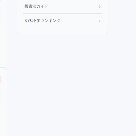
›
投資法ガイド
›
KYC不要ランキング
必
銀