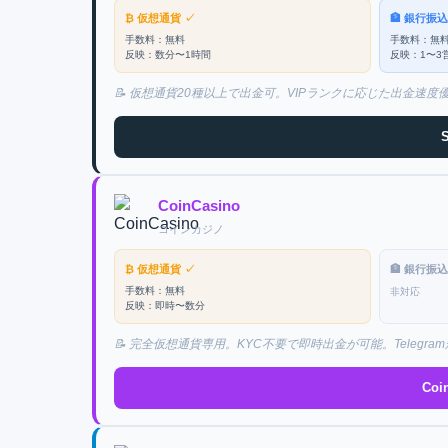
₿ 仮想通貨
✓
🏦 銀行振
手数料：
無料
手数料：
無
反映：
数分〜1時間
反映：
1〜3
📝
仮想通貨20種以上で出金可。VIPランクに応じた出金速度
S
CoinCasino
コインカジノ
₿ 仮想通貨
✓
🏦 銀行振
手数料：
無料
非対応
反映：
即時〜数分
📝
完全仮想通貨専用。KYC不要で即時出金が可能。Telegra
Coi