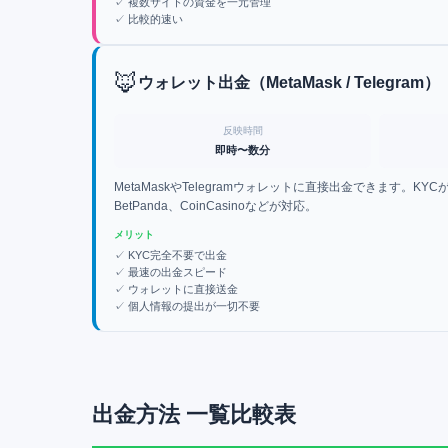
✓
複数サイトの資金を一元管理
✓
比較的速い
🦊
ウォレット出金（MetaMask / Telegram）
反映時間
即時〜数分
MetaMaskやTelegramウォレットに直接出金できます。K
BetPanda、CoinCasinoなどが対応。
メリット
✓
KYC完全不要で出金
✓
最速の出金スピード
✓
ウォレットに直接送金
✓
個人情報の提出が一切不要
出金方法 一覧比較表