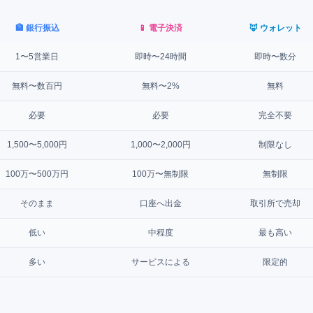
🏦 銀行振込
📱 電子決済
🦊 ウォレット
1〜5営業日
即時〜24時間
即時〜数分
無料〜数百円
無料〜2%
無料
必要
必要
完全不要
1,500〜5,000円
1,000〜2,000円
制限なし
100万〜500万円
100万〜無制限
無制限
そのまま
口座へ出金
取引所で売却
低い
中程度
最も高い
多い
サービスによる
限定的