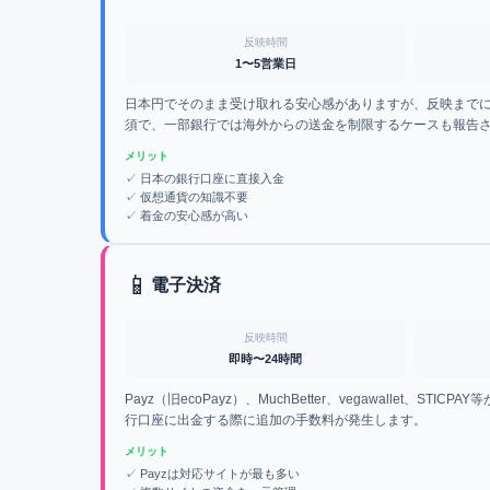
反映時間
1〜5営業日
日本円でそのまま受け取れる安心感がありますが、反映までに
須で、一部銀行では海外からの送金を制限するケースも報告
メリット
✓
日本の銀行口座に直接入金
✓
仮想通貨の知識不要
✓
着金の安心感が高い
📱
電子決済
反映時間
即時〜24時間
Payz（旧ecoPayz）、MuchBetter、vegawalle
行口座に出金する際に追加の手数料が発生します。
メリット
✓
Payzは対応サイトが最も多い