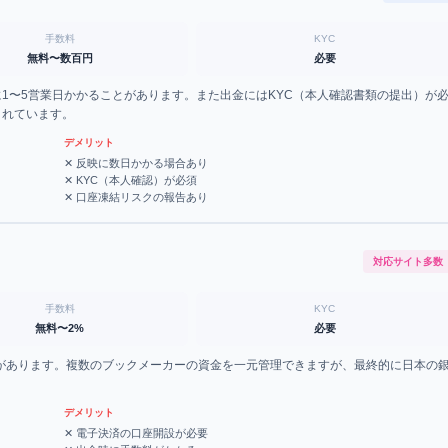
手数料
KYC
無料〜数百円
必要
1〜5営業日かかることがあります。また出金にはKYC（本人確認書類の提出）が
されています。
デメリット
✕
反映に数日かかる場合あり
✕
KYC（本人確認）が必須
✕
口座凍結リスクの報告あり
対応サイト多数
手数料
KYC
無料〜2%
必要
t、STICPAY等があります。複数のブックメーカーの資金を一元管理できますが、最終的に日本の
デメリット
✕
電子決済の口座開設が必要