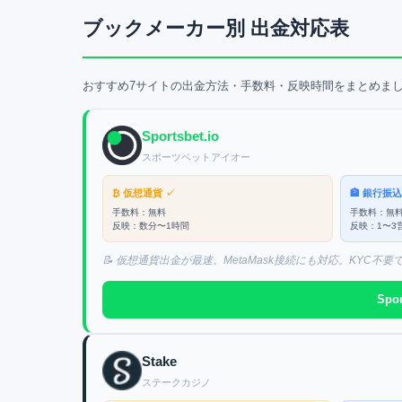
ブックメーカー別 出金対応表
おすすめ7サイトの出金方法・手数料・反映時間をまとめま
Sportsbet.io
スポーツベットアイオー
₿ 仮想通貨
✓
🏦 銀行振
手数料：
無料
手数料：
無
反映：
数分〜1時間
反映：
1〜3
📝
仮想通貨出金が最速。MetaMask接続にも対応。KYC不
Spor
Stake
ステークカジノ