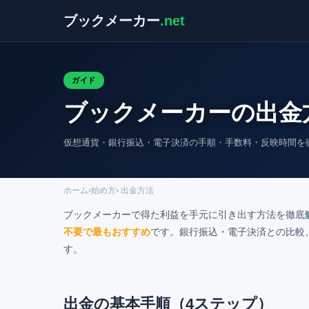
ブックメーカー
.net
ガイド
ブックメーカーの出金方
仮想通貨・銀行振込・電子決済の手順・手数料・反映時間を
ホーム
›
始め方
› 出金方法
ブックメーカーで得た利益を手元に引き出す方法を徹底解
不要で最もおすすめ
です。銀行振込・電子決済との比較
す。
出金の基本手順（4ステップ）