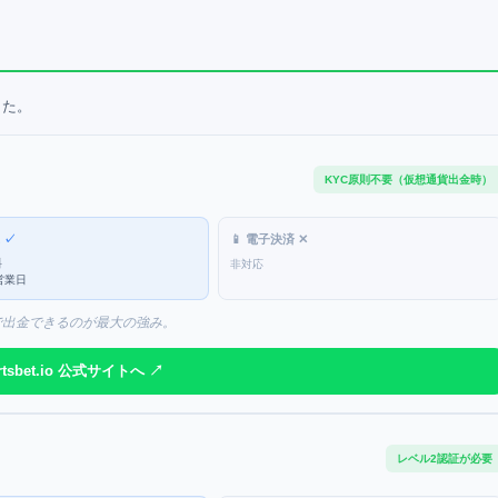
した。
KYC原則不要（仮想通貨出金時）
込
✓
📱 電子決済
✕
料
非対応
営業日
要で出金できるのが最大の強み。
tsbet.io
公式サイトへ ↗
レベル2認証が必要