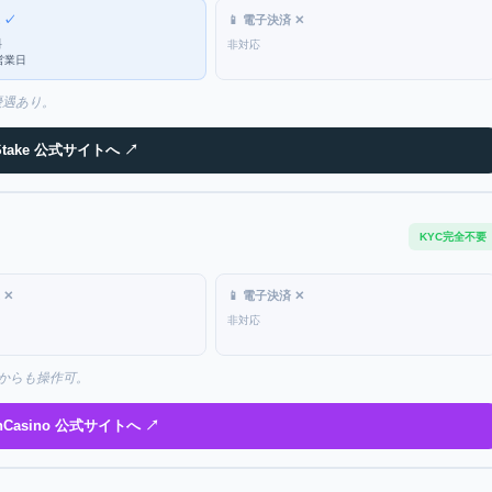
込
✓
📱 電子決済
✕
料
非対応
営業日
優遇あり。
take
公式サイトへ ↗
KYC完全不要
込
✕
📱 電子決済
✕
非対応
mからも操作可。
nCasino
公式サイトへ ↗