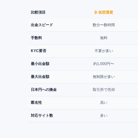
比較項目
₿ 仮想通貨
出金スピード
数分〜数時間
手数料
無料
KYC要否
不要が多い
最小出金額
約1,000円〜
最大出金額
無制限が多い
日本円への換金
取引所で売却
匿名性
高い
対応サイト数
多い