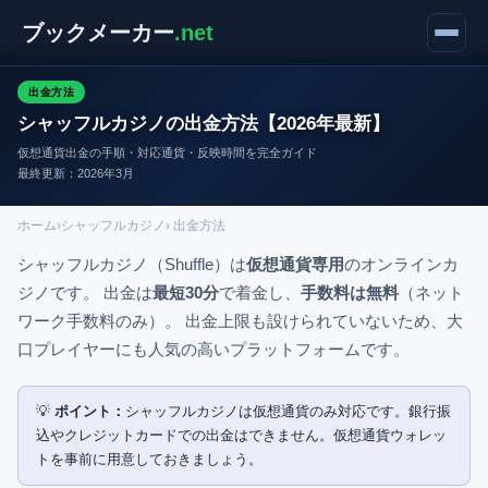
ブックメーカー
.net
出金方法
シャッフルカジノの出金方法【2026年最新】
仮想通貨出金の手順・対応通貨・反映時間を完全ガイド
最終更新：2026年3月
ホーム
›
シャッフルカジノ
› 出金方法
シャッフルカジノ（Shuffle）は
仮想通貨専用
のオンラインカ
ジノです。 出金は
最短30分
で着金し、
手数料は無料
（ネット
ワーク手数料のみ）。 出金上限も設けられていないため、大
口プレイヤーにも人気の高いプラットフォームです。
💡
ポイント：
シャッフルカジノは仮想通貨のみ対応です。銀行振
込やクレジットカードでの出金はできません。仮想通貨ウォレッ
トを事前に用意しておきましょう。