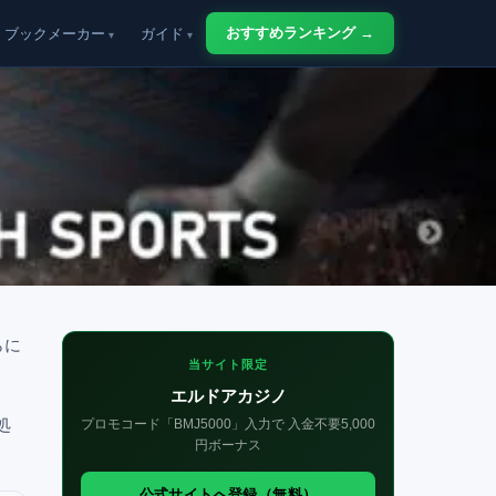
おすすめランキング →
ブックメーカー
ガイド
らに
当サイト限定
エルドアカジノ
処
プロモコード「BMJ5000」入力で 入金不要5,000
円ボーナス
公式サイトへ登録（無料）