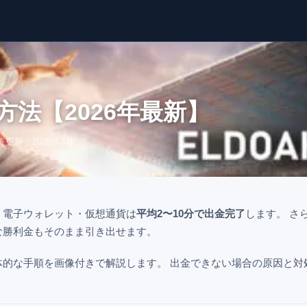
方法【2026年最新】
終更新：2026年3月
、電子ウォレット・仮想通貨は
平均2〜10分で出金完了
します。 さ
な勝利金もそのまま引き出せます。
的な手順を画像付きで解説します。 出金できない場合の原因と対
。