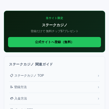
当サイト限定
ステークカジノ
登録だけで 無料チップ$7プレゼント
公式サイトへ登録（無料）
ステークカジノ 関連ガイド
›
📋 ステークカジノ TOP
›
📝 登録方法
›
💳 入金方法