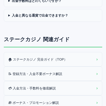
出金手数料はどのくらいですか？
入金と異なる通貨で出金できますか？
ステークカジノ
関連ガイド
›
🏠 ステークカジノ 完全ガイド（TOP）
›
📝 登録方法・入金不要ボーナス解説
›
💳 入金方法・手数料を徹底解説
›
🎁 ボーナス・プロモーション解説