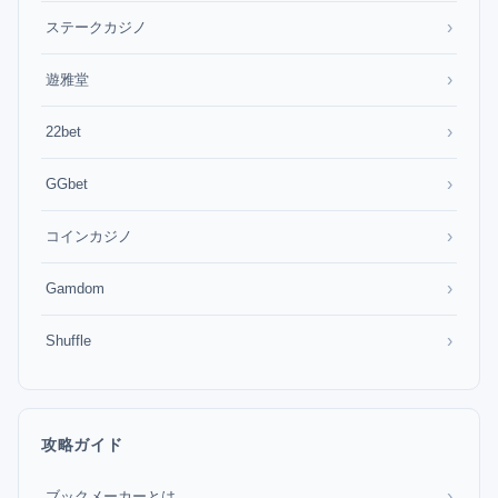
›
ステークカジノ
›
遊雅堂
›
22bet
›
GGbet
›
コインカジノ
›
Gamdom
›
Shuffle
攻略ガイド
›
ブックメーカーとは