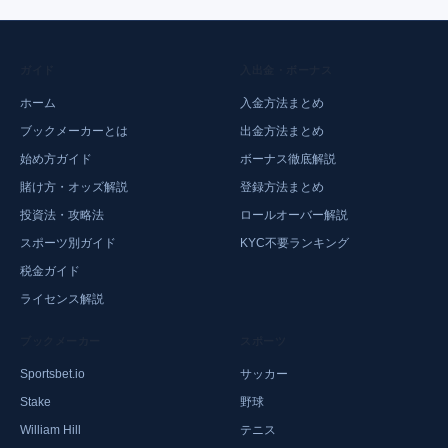
ガイド
入出金・ボーナス
ホーム
入金方法まとめ
ブックメーカーとは
出金方法まとめ
始め方ガイド
ボーナス徹底解説
賭け方・オッズ解説
登録方法まとめ
投資法・攻略法
ロールオーバー解説
スポーツ別ガイド
KYC不要ランキング
税金ガイド
ライセンス解説
ブックメーカー
スポーツ
Sportsbet.io
サッカー
Stake
野球
William Hill
テニス