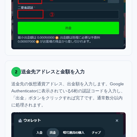
送金先アドレスと金額を入力
2
送金先の仮想通貨アドレス、出金額を入力します。Google
Authenticatorに表示されている6桁の認証コードを入力し、
「出金」ボタンをクリックすれば完了です。通常数分以内
に処理されます。