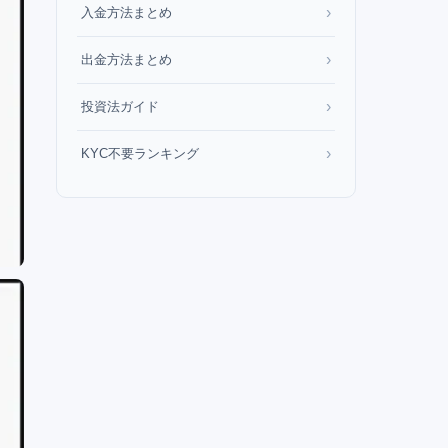
›
入金方法まとめ
›
出金方法まとめ
›
投資法ガイド
›
KYC不要ランキング