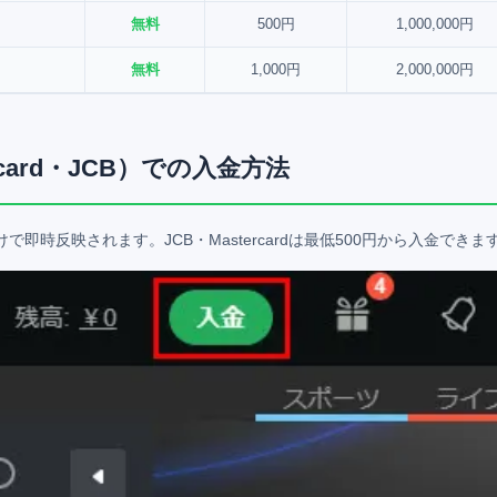
無料
500円
1,000,000円
無料
1,000円
2,000,000円
ard・JCB）
での入金方法
時反映されます。JCB・Mastercardは最低500円から入金できま