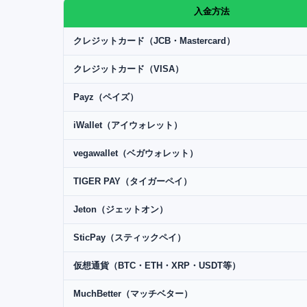
入金方法
クレジットカード（JCB・Mastercard）
クレジットカード（VISA）
Payz（ペイズ）
iWallet（アイウォレット）
vegawallet（ベガウォレット）
TIGER PAY（タイガーペイ）
Jeton（ジェットオン）
SticPay（スティックペイ）
仮想通貨（BTC・ETH・XRP・USDT等）
MuchBetter（マッチベター）