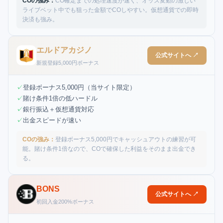
COの強み：
CO確定までの処理速度が速く、オッズ変動の激しい
ライブベット中でも狙った金額でCOしやすい。仮想通貨での即時
決済も強み。
エルドアカジノ
公式サイトへ ↗
新規登録5,000円ボーナス
✓
登録ボーナス5,000円（当サイト限定）
✓
賭け条件1倍の低ハードル
✓
銀行振込＋仮想通貨対応
✓
出金スピードが速い
COの強み：
登録ボーナス5,000円でキャッシュアウトの練習が可
能。賭け条件1倍なので、COで確保した利益をそのまま出金でき
る。
BONS
公式サイトへ ↗
初回入金200%ボーナス