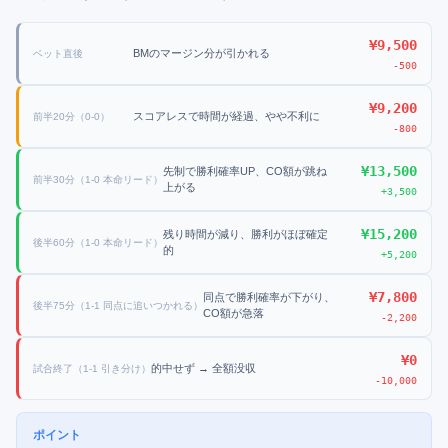
¥
9,500
BMのマージン分が引かれる
ベット直後
-500
¥
9,200
スコアレスで時間が経過、やや不利に
前半20分（0-0）
-800
¥
13,500
先制で勝利確率UP、CO額が跳ね
前半30分（1-0 本命リード）
上がる
+
3,500
¥
15,200
残り時間が減り、勝利がほぼ確定
後半60分（1-0 本命リード）
的
+
5,200
¥
7,800
同点で勝利確率が下がり、
後半75分（1-1 同点に追いつかれる）
CO額が急落
-2,200
¥
0
的中せず → 全額没収
試合終了（1-1 引き分け）
-10,000
ポイント