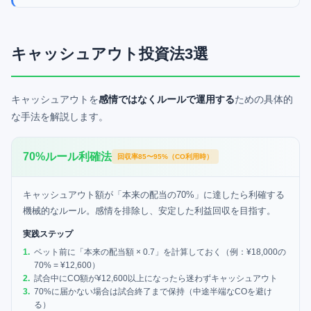
キャッシュアウト投資法3選
キャッシュアウトを
感情ではなくルールで運用する
ための具体的
な手法を解説します。
70%ルール利確法
回収率85〜95%（CO利用時）
キャッシュアウト額が「本来の配当の70%」に達したら利確する
機械的なルール。感情を排除し、安定した利益回収を目指す。
実践ステップ
1
.
ベット前に「本来の配当額 × 0.7」を計算しておく（例：¥18,000の
70% = ¥12,600）
2
.
試合中にCO額が¥12,600以上になったら迷わずキャッシュアウト
3
.
70%に届かない場合は試合終了まで保持（中途半端なCOを避け
る）