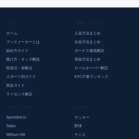
ガイド
入出金・ボーナス
ホーム
入金方法まとめ
ブックメーカーとは
出金方法まとめ
始め方ガイド
ボーナス徹底解説
賭け方・オッズ解説
登録方法まとめ
投資法・攻略法
ロールオーバー解説
スポーツ別ガイド
KYC不要ランキング
税金ガイド
ライセンス解説
ブックメーカー
スポーツ
Sportsbet.io
サッカー
Stake
野球
William Hill
テニス