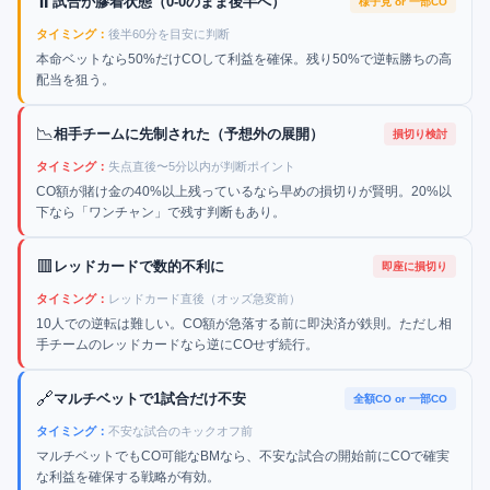
⏸️
試合が膠着状態（0-0のまま後半へ）
様子見 or 一部CO
タイミング：
後半60分を目安に判断
本命ベットなら50%だけCOして利益を確保。残り50%で逆転勝ちの高
配当を狙う。
📉
相手チームに先制された（予想外の展開）
損切り検討
タイミング：
失点直後〜5分以内が判断ポイント
CO額が賭け金の40%以上残っているなら早めの損切りが賢明。20%以
下なら「ワンチャン」で残す判断もあり。
🟥
レッドカードで数的不利に
即座に損切り
タイミング：
レッドカード直後（オッズ急変前）
10人での逆転は難しい。CO額が急落する前に即決済が鉄則。ただし相
手チームのレッドカードなら逆にCOせず続行。
🔗
マルチベットで1試合だけ不安
全額CO or 一部CO
タイミング：
不安な試合のキックオフ前
マルチベットでもCO可能なBMなら、不安な試合の開始前にCOで確実
な利益を確保する戦略が有効。