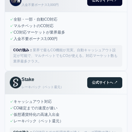
公式サイトへ ↗
入金不要ボーナス3,000円
✓
全額・一部・自動CO対応
✓
マルチベットのCO対応
✓
CO対応マーケットが業界最多
✓
入金不要ボーナス3,000円
COの強み：
業界で最もCO機能が充実。自動キャッシュアウト設
定が可能で、マルチベットでもCOが使える。対応マーケット数も
業界最多クラス。
Stake
公式サイトへ ↗
レーキバック（ベット還元）
✓
キャッシュアウト対応
✓
CO確定までの速度が速い
✓
仮想通貨特化の高速入出金
✓
レーキバック（ベット還元）