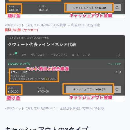
¥300のベットに対してCO額¥415.39が提示 → 利益+¥115.39を確定
損切りの例（サッカー）
¥100のベットに対してCO額¥66.67 → 全額没収を避けて¥66.67を回収
キャッシュアウトの3タイプ