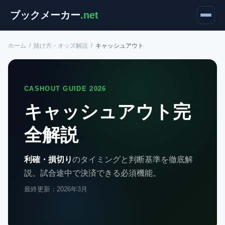
ブックメーカー
.net
ホーム
/
賭け方・オッズ解説
/
キャッシュアウト
CASHOUT GUIDE 2026
キャッシュアウト完
全解説
利確・損切り
のタイミングと判断基準を徹底解
説。試合途中で決済できる必須機能。
最終更新：2026年3月