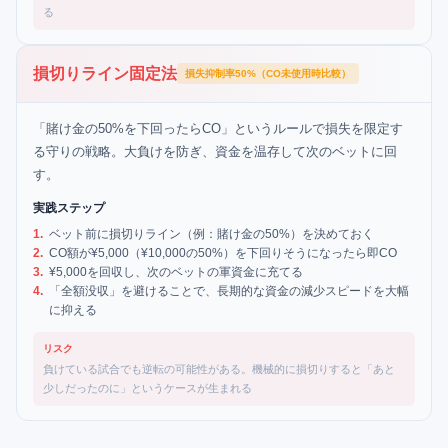
る
損切りライン固定法
損失抑制率50%（CO未使用時比較）
「賭け金の50%を下回ったらCO」というルールで損失を限定す
る守りの戦略。大負けを防ぎ、資金を温存して次のベットに回
す。
実践ステップ
1
.
ベット前に損切りライン（例：賭け金の50%）を決めておく
2
.
CO額が¥5,000（¥10,000の50%）を下回りそうになったら即CO
3
.
¥5,000を回収し、次のベットの軍資金に充てる
4
.
「全額没収」を避けることで、長期的な資金の減少スピードを大幅
に抑える
リスク
負けている試合でも逆転の可能性がある。機械的に損切りすると「あと
少しだったのに」というケースが生まれる