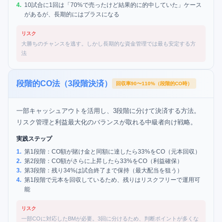
4
.
10試合に1回は「70%で売ったけど結果的に的中していた」ケース
があるが、長期的にはプラスになる
リスク
大勝ちのチャンスを逃す。しかし長期的な資金管理では最も安定する方
法
段階的CO法（3段階決済）
回収率90〜110%（段階的CO時）
一部キャッシュアウトを活用し、3段階に分けて決済する方法。
リスク管理と利益最大化のバランスが取れる中級者向け戦略。
実践ステップ
1
.
第1段階：CO額が賭け金と同額に達したら33%をCO（元本回収）
2
.
第2段階：CO額がさらに上昇したら33%をCO（利益確保）
3
.
第3段階：残り34%は試合終了まで保持（最大配当を狙う）
4
.
第1段階で元本を回収しているため、残りはリスクフリーで運用可
能
リスク
一部COに対応したBMが必要。3回に分けるため、判断ポイントが多くな