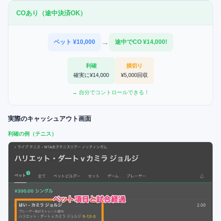
COあり（途中決済OK）
→
ベット ¥10,000
途中でCO ¥14,000!
利確
損切り
確実に¥14,000
¥5,000回収
→ 自分でコントロールできる！
実際のキャッシュアウト画面
利確の例（テニス）