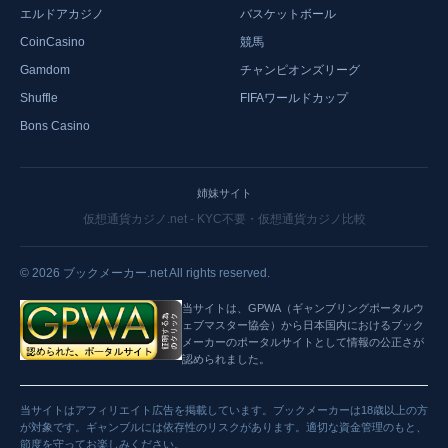
エルドアカジノ
バスケットボール
CoinCasino
競馬
Gamdom
チャンピオンズリーグ
Shuffle
FIFAワールドカップ
Bons Casino
姉妹サイト
仮想通貨カジノ.net - KYC不要・仮想通貨カジノ比較
©
2026
ブックメーカー.net All rights reserved.
当サイトは、GPWA（ギャンブリングポータルウ
ェブマスター協会）から日本国内におけるブック
メーカーのポータルサイトとして情報の公正さが
認められました。
当サイトはアフィリエイト広告を掲載しています。ブックメーカーは18歳以上の方
が対象です。ギャンブルには依存性のリスクがあります。適切な資金管理のもと、
節度を守ってお楽しみください。