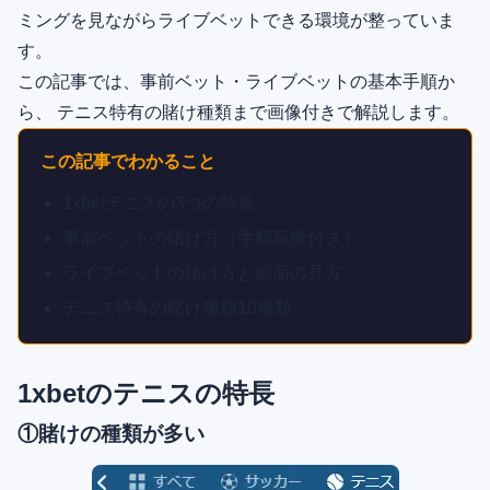
ミングを見ながらライブベットできる環境が整っていま
す。
この記事では、事前ベット・ライブベットの基本手順か
ら、 テニス特有の賭け種類まで画像付きで解説します。
この記事でわかること
1xbetテニスの3つの特長
事前ベットの賭け方（手順画像付き）
ライブベットの賭け方と画面の見方
テニス特有の賭け種類10種類
1xbetのテニスの特長
①賭けの種類が多い