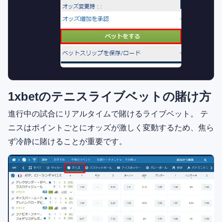
1xbetのテニスライブベットの賭け方
進行中の試合にリアルタイムで賭けるライブベット。 テ
ニスはポイントごとにオッズが激しく変動するため、焦ら
ず冷静に賭けることが重要です。