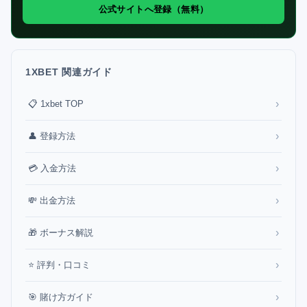
公式サイトへ登録（無料）
1XBET 関連ガイド
›
📋 1xbet TOP
›
👤 登録方法
›
💳 入金方法
›
💸 出金方法
›
🎁 ボーナス解説
›
⭐ 評判・口コミ
›
🎯 賭け方ガイド