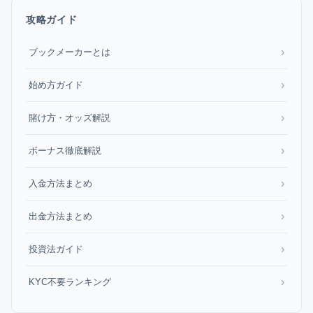
攻略ガイド
›
ブックメーカーとは
›
始め方ガイド
›
賭け方・オッズ解説
›
ボーナス徹底解説
›
入金方法まとめ
›
出金方法まとめ
›
投資法ガイド
›
KYC不要ランキング