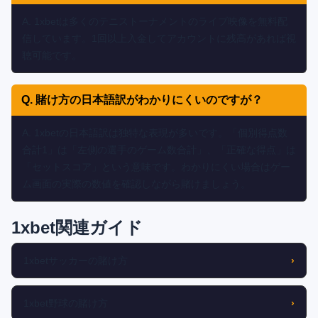
A.
1xbetは多くのテニストーナメントのライブ映像を無料配
信しています。1回以上入金してアカウントに残高があれば視
聴可能です。
Q.
賭け方の日本語訳がわかりにくいのですが？
A.
1xbetの日本語訳は独特な表現が多いです。「個別得点数
合計1」は「左側の選手のゲーム数合計」、「正確な得点」は
「セットスコア」という意味です。わかりにくい場合はゲー
ム画面の実際の数値を確認しながら賭けましょう。
1xbet関連ガイド
1xbetサッカーの賭け方
›
1xbet野球の賭け方
›