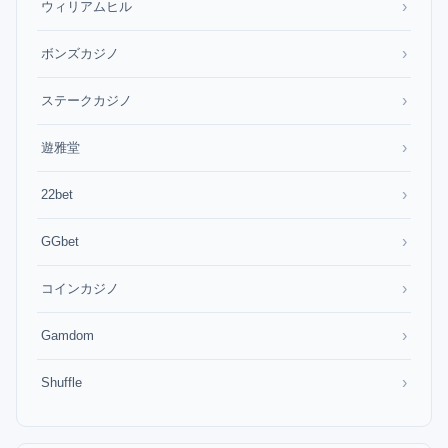
›
ウィリアムヒル
›
ボンズカジノ
›
ステークカジノ
›
遊雅堂
›
22bet
›
GGbet
›
コインカジノ
›
Gamdom
›
Shuffle