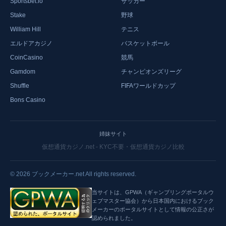
Sportsbet.io
サッカー
Stake
野球
William Hill
テニス
エルドアカジノ
バスケットボール
CoinCasino
競馬
Gamdom
チャンピオンズリーグ
Shuffle
FIFAワールドカップ
Bons Casino
姉妹サイト
仮想通貨カジノ.net - KYC不要・仮想通貨カジノ比較
©
2026
ブックメーカー.net All rights reserved.
当サイトは、GPWA（ギャンブリングポータルウ
ェブマスター協会）から日本国内におけるブック
メーカーのポータルサイトとして情報の公正さが
認められました。